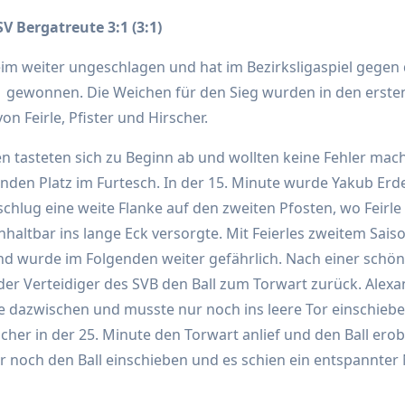
SV Bergatreute 3:1 (3:1)
eim weiter ungeschlagen und hat im Bezirksligaspiel gegen
1 gewonnen. Die Weichen für den Sieg wurden in den erste
on Feirle, Pfister und Hirscher.
n tasteten sich zu Beginn ab und wollten keine Fehler ma
nden Platz im Furtesch. In der 15. Minute wurde Yakub Erd
 schlug eine weite Flanke auf den zweiten Pfosten, wo Feirl
nhaltbar ins lange Eck versorgte. Mit Feierles zweitem Sa
und wurde im Folgenden weiter gefährlich. Nach einer schön
der Verteidiger des SVB den Ball zum Torwart zurück. Alexa
te dazwischen und musste nur noch ins leere Tor einschiebe
scher in der 25. Minute den Torwart anlief und den Ball ero
ur noch den Ball einschieben und es schien ein entspannter