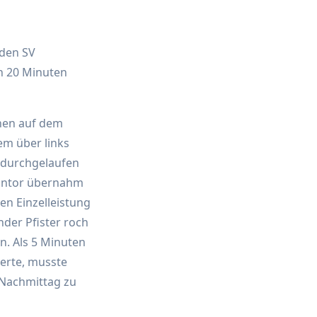
 den SV
n 20 Minuten
chen auf dem
em über links
e durchgelaufen
isontor übernahm
en Einzelleistung
nder Pfister roch
n. Als 5 Minuten
berte, musste
 Nachmittag zu