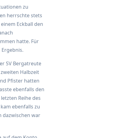
tuationen zu
len herrschte stets
 einem Eckball den
danach
ommen hatte. Für
m Ergebnis.
Der SV Bergatreute
zweiten Halbzeit
nd Pfister hatten
asste ebenfalls den
 letzten Reihe des
 kam ebenfalls zu
in dazwischen war
te auf dem Konto