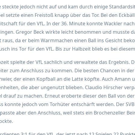
 steckte jedoch nicht auf und kam durch einige Standardsi
el setzte einen Freistoß knapp über das Tor. Bei den Eckbäl
tschaft für den VfL. In der 36. Minute konnte Wackler nach
rbringen. Gregor Beck wirkte leicht benommen und musste 
t raus, da er beim Warmmachen einen Ball ins Gesicht bek
ch ins Tor für den VfL. Bis zur Halbzeit blieb es bei diese
zeit spielte der VfL sachlich und verwaltete das Ergebnis. 
iter zum Anschluss zu kommen. Die besten Chancen in der 
hwier, der einen Kopfball an die Latte köpfte. Auch Amann u
nheiten, die aber ungenutzt blieben. Claudio Hirscher verp
el drauf zu machen. Erneut eroberte dieser den Ball von der
ss konnte jedoch vom Torhüter entschärft werden. Der SVB
passte aber den Anschluss, weil stets ein Brochenzeller Be
ockte.
erdienten 3:1 für den VfL, der jetzt nach 12 Spielen 22 Punk