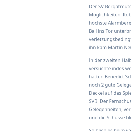
Der SV Bergatreute
Möglichkeiten. Köb
höchste Alarmberei
Ball ins Tor unte
verletzungsbeding
ihn kam Martin Neus
In der zweiten Halb
versuchte indes we
hatten Benedict Sc
noch 2 gute Gelege
Deckel auf das Spi
SVB. Der Fernschu
Gelegenheiten, ver
und die Schüsse bl
So blieb es beim v