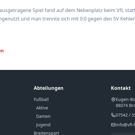
usgetragene Spiel fand auf dem Nebenplatz beim VfL statt
genutzt und man trennte sich mit 0:0 gegen den SV Kehlen 
en
Abteilungen
Kontakt
Fußball
Eugen-Bol
88074 Br
Aktive
07542 / 
Damen
Jugend
info@vfl-
Breitensport