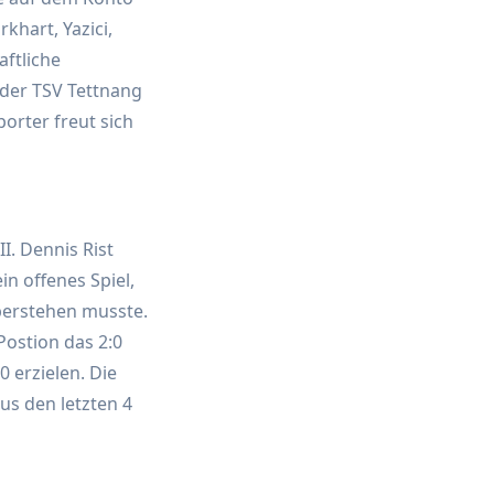
rkhart, Yazici,
ftliche
 der TSV Tettnang
orter freut sich
I. Dennis Rist
in offenes Spiel,
berstehen musste.
Postion das 2:0
 erzielen. Die
us den letzten 4