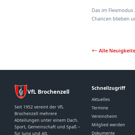
Das im Flexmodus a
Chancen blieben un
Alle Neuigkeit
Schnellzugriff
VfL Brochenzell
Aktuelles
Seit 1952 vereint der VfL
Termine
Brochenzell mehrere
Vereinsheim
Abteilungen unter einem Dach.
Mitglied werden
Sport, Gemeinschaft und Spaß –
Dokumente
für Jung und Alt.