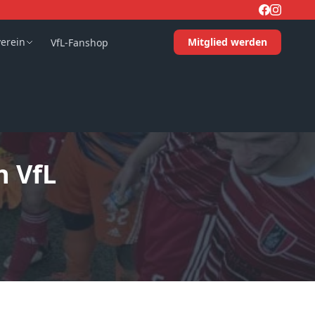
verein
Mitglied werden
VfL-Fanshop
n VfL