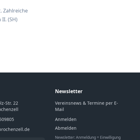
. Zahlreiche
II. (SH)
Newsletter
z-Str. 22
Vereinsnews & Termine per E-
ochenzell
Mail
5509805
Anmelden
Abmelden
brochenzell.de
Newsletter: Anmeldung = Einwilligung