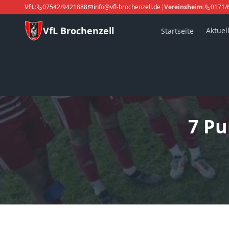
VfL:
07542/9421888
info@vfl-brochenzell.de
|
Vereinsheim:
0171/
VfL Brochenzell
Aktuel
Startseite
7 Pu