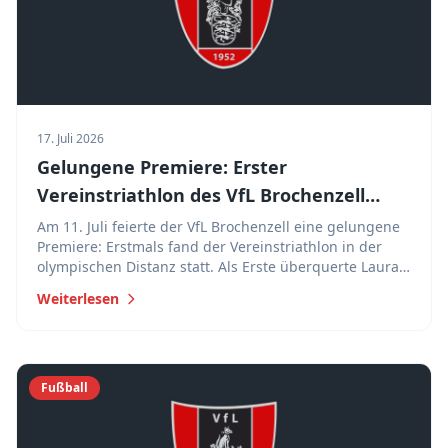
17. Juli 2026
Gelungene Premiere: Erster
Vereinstriathlon des VfL Brochenzell
begeistert Teilnehmer
Am 11. Juli feierte der VfL Brochenzell eine gelungene
Premiere: Erstmals fand der Vereinstriathlon in der
olympischen Distanz statt. Als Erste überquerte Laura
Weishaupt nach hervorragenden 2:32 Stunden die
Weiterlesen
Ziellinie.
Fußball