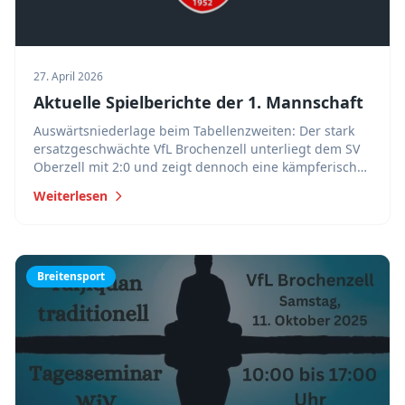
27. April 2026
Aktuelle Spielberichte der 1. Mannschaft
Auswärtsniederlage beim Tabellenzweiten: Der stark
ersatzgeschwächte VfL Brochenzell unterliegt dem SV
Oberzell mit 2:0 und zeigt dennoch eine kämpferische
Leistung.
Weiterlesen
Breitensport