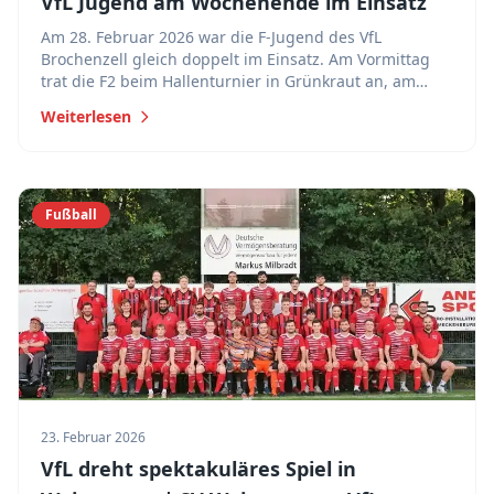
VfL Jugend am Wochenende im Einsatz
Am 28. Februar 2026 war die F-Jugend des VfL
Brochenzell gleich doppelt im Einsatz. Am Vormittag
trat die F2 beim Hallenturnier in Grünkraut an, am
Nachmittag folgte die F1. Auch die Bambinis waren in
Weiterlesen
Horgenzell vertreten.
Fußball
23. Februar 2026
VfL dreht spektakuläres Spiel in