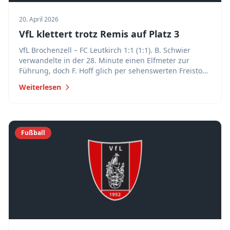
20. April 2026
VfL klettert trotz Remis auf Platz 3
VfL Brochenzell – FC Leutkirch 1:1 (1:1). B. Schwier
verwandelte in der 28. Minute einen Elfmeter zur
Führung, doch F. Hoff glich per sehenswerten Freistoß
sofort aus. Trotz des unglücklichen Remis verbessert
Weiterlesen
sich der VfL auf Tabellenplatz 3.
Fußball