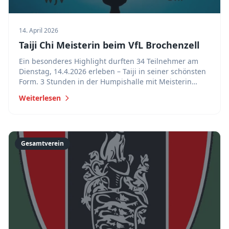
14. April 2026
Taiji Chi Meisterin beim VfL Brochenzell
Ein besonderes Highlight durften 34 Teilnehmer am
Dienstag, 14.4.2026 erleben – Taiji in seiner schönsten
Form. 3 Stunden in der Humpishalle mit Meisterin
LiFen Yang.
Weiterlesen
Gesamtverein