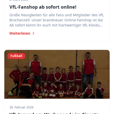
VfL-Fanshop ab sofort online!
Große Neuigkeiten für alle Fans und Mitglieder des VfL
Brochenzell: Unser brandneuer Online-Fanshop ist da!
Ab sofort könnt ihr euch mit hochwertiger VfL-Kleidung
eindecken.
Weiterlesen
Fußball
28. Februar 2026