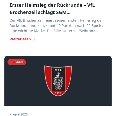
Erster Heimsieg der Rückrunde – VfL
Brochenzell schlägt SGM
Unterzeil/Seibranz 3:0
Der VfL Brochenzell feiert seinen ersten Heimsieg der
Rückrunde und knackt mit 40 Punkten nach 22 Spielen
eine wichtige Marke. Die SGM Unterzeil/Seibranz
wurde verdient mit 3:0 bezwungen.
Weiterlesen
Fußball
7. April 2026