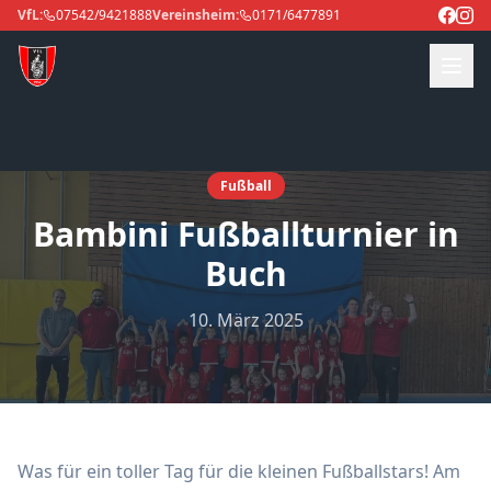
VfL:
07542/9421888
Vereinsheim:
0171/6477891
Fußball
Bambini Fußballturnier in
Buch
10. März 2025
Was für ein toller Tag für die kleinen Fußballstars! Am