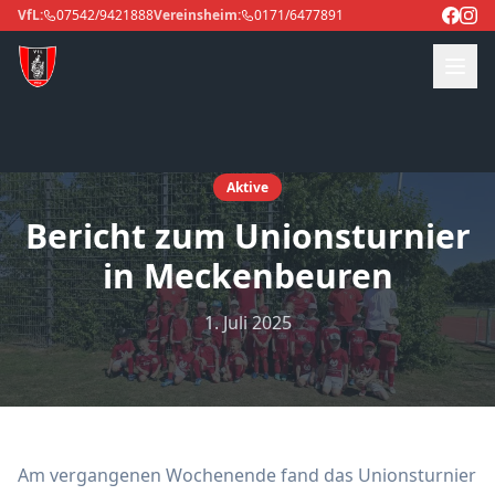
VfL:
07542/9421888
Vereinsheim:
0171/6477891
Aktive
Bericht zum Unionsturnier
in Meckenbeuren
1. Juli 2025
Am vergangenen Wochenende fand das Unionsturnier