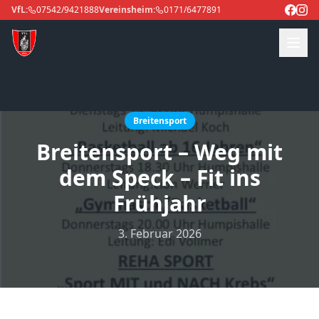
VfL:
07542/9421888
Vereinsheim:
0171/6477891
Breitensport
Breitensport – Weg mit
dem Speck – Fit ins
Frühjahr
3. Februar 2026