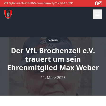
VfL:
07542/9421888
Vereinsheim:
0171/6477891
Verein
Der VfL Brochenzell e.V.
trauert um sein
Ehrenmitglied Max Weber
11. März 2025