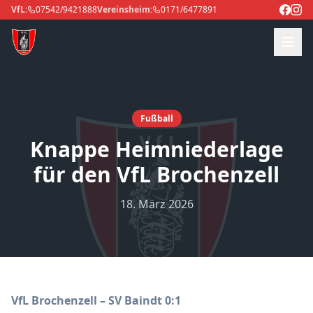
VfL:
07542/9421888
Vereinsheim:
0171/6477891
Fußball
Knappe Heimniederlage
für den VfL Brochenzell
18. März 2026
VfL Brochenzell – SV Baindt 0:1