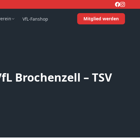
verein
Mitglied werden
VfL-Fanshop
fL Brochenzell – TSV