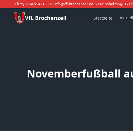
VfL:
07542/9421888
info@vfl-brochenzell.de
|
Vereinsheim:
0171/
VfL Brochenzell
Aktuel
Startseite
Novemberfußball auf