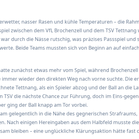
rwetter, nasser Rasen und kühle Temperaturen – die Ra
aspiel zwischen dem VfL Brochenzell und dem TSV Tettnang 
tz war durch die Nässe rutschig, was präzises Passspiel und 
hwerte. Beide Teams mussten sich von Beginn an auf einfache
atte zunächst etwas mehr vom Spiel, während Brochenzell 
mmer wieder den direkten Weg nach vorne suchte. Die er
hnete Tettnang, als ein Spieler abzog und der Ball an die Lat
m TSV die nächste Chance zur Führung, doch im Eins-gegen
er ging der Ball knapp am Tor vorbei.
am gelegentlich in die Nähe des gegnerischen Strafraums,
n. Nach einigen Hereingaben aus dem Halbfeld musste die
am bleiben – eine unglückliche Klärungsaktion hätte fast 