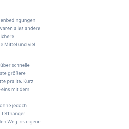
hmenbedingungen
waren alles andere
sichere
 Mittel und viel
über schnelle
ste größere
te prallte. Kurz
-eins mit dem
 ohne jedoch
 Tettnanger
den Weg ins eigene