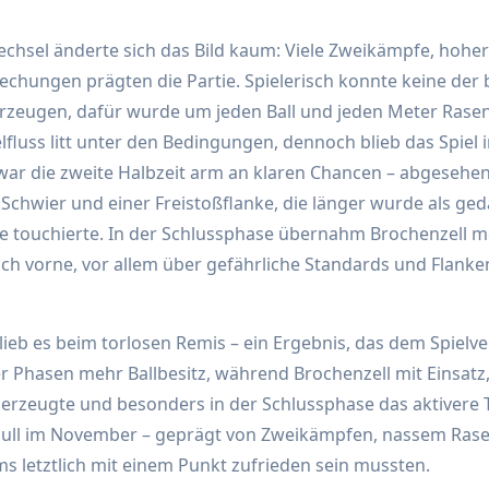
hsel änderte sich das Bild kaum: Viele Zweikämpfe, hoher
echungen prägten die Partie. Spielerisch konnte keine der
zeugen, dafür wurde um jeden Ball und jeden Meter Rasen 
fluss litt unter den Bedingungen, dennoch blieb das Spiel i
 war die zweite Halbzeit arm an klaren Chancen – abgesehe
Schwier und einer Freistoßflanke, die länger wurde als g
tte touchierte. In der Schlussphase übernahm Brochenzell me
ch vorne, vor allem über gefährliche Standards und Flank
ieb es beim torlosen Remis – ein Ergebnis, das dem Spielve
r Phasen mehr Ballbesitz, während Brochenzell mit Einsatz,
erzeugte und besonders in der Schlussphase das aktivere 
Null im November – geprägt von Zweikämpfen, nassem Rasen
s letztlich mit einem Punkt zufrieden sein mussten.