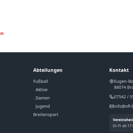
en
Abteilungen
Kontakt
Fußball
Eugen-Bol
88074 Br
Aktive
07542 / 
Damen
Jugend
info@vfl-
Breitensport
Vereinshe
Di–Fr ab 17