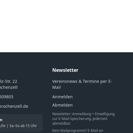
Newsletter
z-Str. 22
Vereinsnews & Termine per E-
ochenzell
Mail
5509805
Anmelden
Abmelden
brochenzell.de
Newsletter: Anmeldung = Einwilligung
zur E-Mail-Speicherung. Jederzeit
im
abmeldbar.
 Uhr | Sa–So ab 15 Uhr
Kein Mailprogramm? E-Mail an