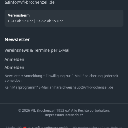
info@vfl-brochenzell.de
Vereinsheim
Di–Fr ab 17 Uhr | Sa–So ab 15 Uhr
Newsletter
Vereinsnews & Termine per E-Mail
Anmelden
Abmelden
Newsletter: Anmeldung = Einwilligung zur E-Mail-Speicherung. Jederzeit
abmeldbar.
Kein Mailprogramm? E-Mail an
harald.weishaupt@vfl-brochenzell.de
© 2026 VfL Brochenzell 1952 e.V. Alle Rechte vorbehalten.
Impressum
Datenschutz
Made with
♥
by
simfive software gmbh
– Wir modernisieren Ihre Website