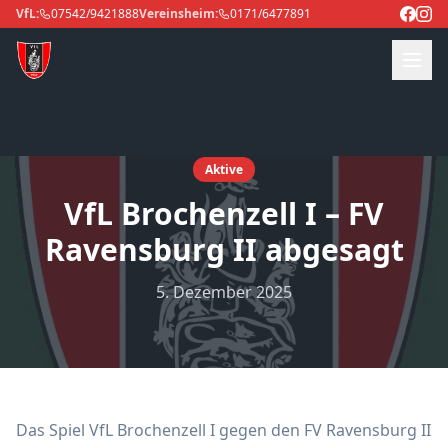
VfL:
07542/9421888
Vereinsheim:
0171/6477891
Aktive
VfL Brochenzell I – FV
Ravensburg II abgesagt
5. Dezember 2025
Das Spiel VfL Brochenzell I gegen den FV Ravensburg II