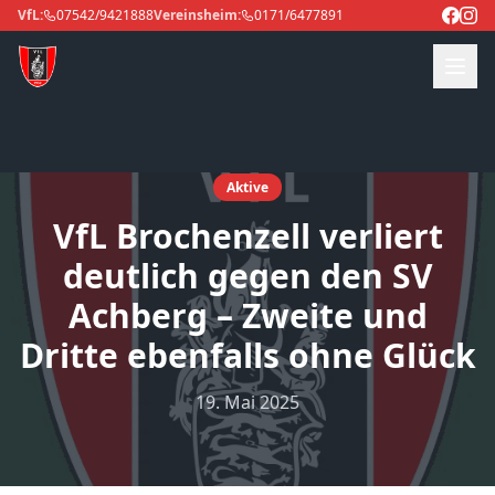
VfL:
07542/9421888
Vereinsheim:
0171/6477891
Aktive
VfL Brochenzell verliert
deutlich gegen den SV
Achberg – Zweite und
Dritte ebenfalls ohne Glück
19. Mai 2025