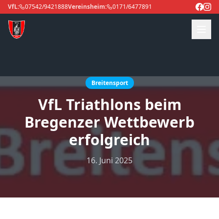
VfL:
07542/9421888
Vereinsheim:
0171/6477891
Breitensport
VfL Triathlons beim
Bregenzer Wettbewerb
erfolgreich
16. Juni 2025